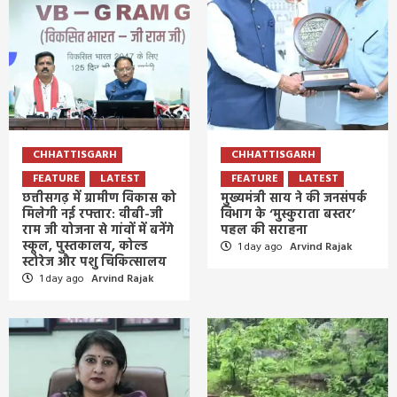
CHHATTISGARH
CHHATTISGARH
FEATURE
LATEST
FEATURE
LATEST
छत्तीसगढ़ में ग्रामीण विकास को
मुख्यमंत्री साय ने की जनसंपर्क
मिलेगी नई रफ्तार: वीबी-जी
विभाग के ‘मुस्कुराता बस्तर’
राम जी योजना से गांवों में बनेंगे
पहल की सराहना
स्कूल, पुस्तकालय, कोल्ड
1 day ago
Arvind Rajak
स्टोरेज और पशु चिकित्सालय
1 day ago
Arvind Rajak