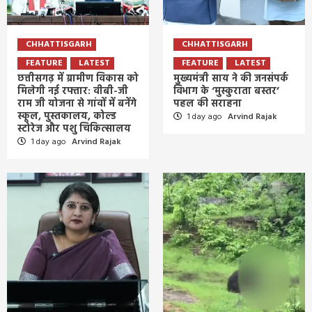
CHHATTISGARH
CHHATTISGARH
FEATURE
LATEST
FEATURE
LATEST
छत्तीसगढ़ में ग्रामीण विकास को
मुख्यमंत्री साय ने की जनसंपर्क
मिलेगी नई रफ्तार: वीबी-जी
विभाग के ‘मुस्कुराता बस्तर’
राम जी योजना से गांवों में बनेंगे
पहल की सराहना
स्कूल, पुस्तकालय, कोल्ड
1 day ago
Arvind Rajak
स्टोरेज और पशु चिकित्सालय
1 day ago
Arvind Rajak