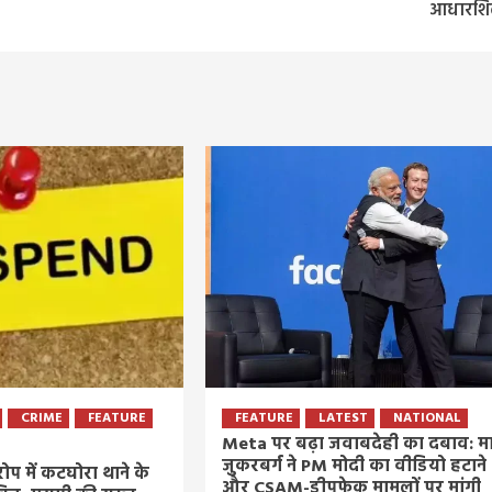
आधारशि
CRIME
FEATURE
FEATURE
LATEST
NATIONAL
Meta पर बढ़ा जवाबदेही का दबाव: मा
जुकरबर्ग ने PM मोदी का वीडियो हटाने
ोप में कटघोरा थाने के
और CSAM-डीपफेक मामलों पर मांगी