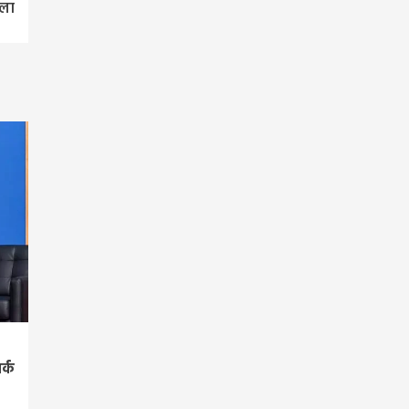
ला
र्क