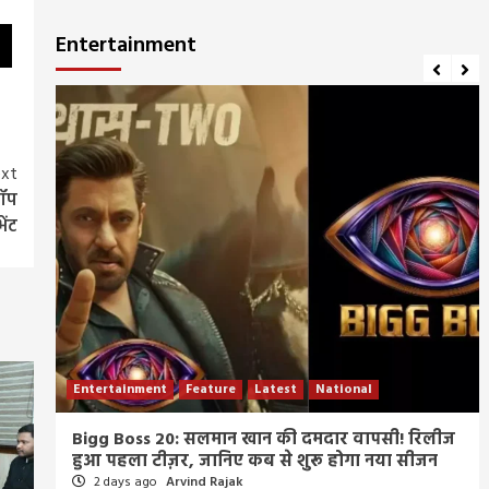
Entertainment
xt
टॉप
ेंट
Entertainment
Feature
Latest
National
म्र
Bigg Boss 20: सलमान खान की दमदार वापसी! रिलीज
हुआ पहला टीज़र, जानिए कब से शुरू होगा नया सीजन
2 days ago
Arvind Rajak