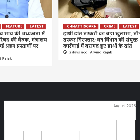
FEATURE
LATEST
CHHATTISGARH
CRIME
LATEST
 देव साय की अध्यक्षता में
हाथी दांत तस्करी का बड़ा खुलासा, ती
रिषद की बैठक, मंत्रालय
तस्कर गिरफ्तार; वन विभाग की संयुक्त
ई अहम प्रस्तावों पर
कार्रवाई में बरामद हुए हाथी के दांत
2 days ago
Arvind Rajak
d Rajak
August 2026
M
T
W
T
F
S
S
1
2
3
4
5
6
7
8
9