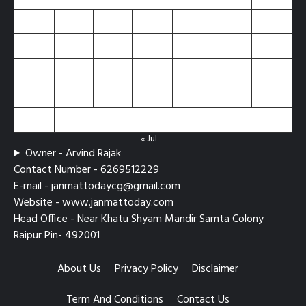
3
4
5
6
7
8
9
10
11
12
13
14
15
16
17
18
19
20
21
22
23
24
25
26
27
28
29
30
31
« Jul
Owner - Arvind Rajak
Contact Number - 6269512229
E-mail - janmattodaycg@gmail.com
Website - www.janmattoday.com
Head Office - Near Khatu Shyam Mandir Samta Colony
Raipur Pin- 492001
About Us
Privacy Policy
Disclaimer
Term And Conditions
Contact Us