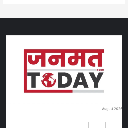
August 2026
M
T
W
T
F
S
S
1
2