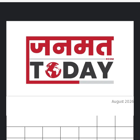
August 2026
M
T
W
T
F
S
S
1
2
3
4
5
6
7
8
9