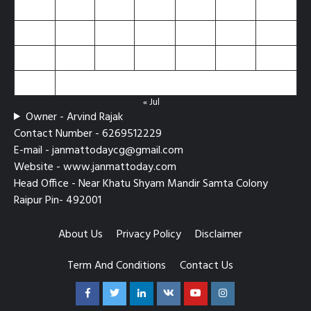
10
11
12
13
14
15
16
17
18
19
20
21
22
23
24
25
26
27
28
29
30
31
« Jul
Owner - Arvind Rajak
Contact Number - 6269512229
E-mail - janmattodaycg@gmail.com
Website - www.janmattoday.com
Head Office - Near Khatu Shyam Mandir Samta Colony
Raipur Pin- 492001
About Us
Privacy Policy
Disclaimer
Term And Conditions
Contact Us
Facebook
Twitter
Linkedin
VK
Youtube
Instagram