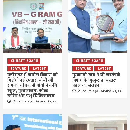
CHHATTISGARH
CHHATTISGARH
FEATURE
LATEST
FEATURE
LATEST
छत्तीसगढ़ में ग्रामीण विकास को
मुख्यमंत्री साय ने की जनसंपर्क
मिलेगी नई रफ्तार: वीबी-जी
विभाग के ‘मुस्कुराता बस्तर’
राम जी योजना से गांवों में बनेंगे
पहल की सराहना
स्कूल, पुस्तकालय, कोल्ड
23 hours ago
Arvind Rajak
स्टोरेज और पशु चिकित्सालय
22 hours ago
Arvind Rajak