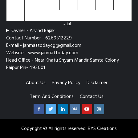
24
25
26
27
28
29
30
31
« Jul
Owner - Arvind Rajak
Contact Number - 6269512229
E-mail - janmattodaycg@gmail.com
Website - www.janmattoday.com
Head Office - Near Khatu Shyam Mandir Samta Colony
Raipur Pin- 492001
About Us
Privacy Policy
Disclaimer
Term And Conditions
Contact Us
Facebook
Twitter
Linkedin
VK
Youtube
Instagram
Copyright © All rights reserved. BYS Creations