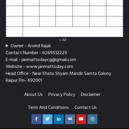
10
11
12
13
14
15
16
17
18
19
20
21
22
23
24
25
26
27
28
29
30
31
« Jul
Owner - Arvind Rajak
Contact Number - 6269512229
E-mail - janmattodaycg@gmail.com
Website - www.janmattoday.com
Head Office - Near Khatu Shyam Mandir Samta Colony
Raipur Pin- 492001
About Us
Privacy Policy
Disclaimer
Term And Conditions
Contact Us
Facebook
Twitter
Linkedin
VK
Youtube
Instagram