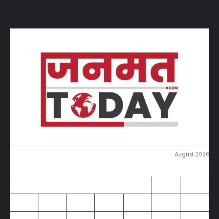
August 2026
M
T
W
T
F
S
S
1
2
3
4
5
6
7
8
9