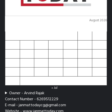
August 2026
M
T
W
T
F
S
S
1
2
3
4
5
6
7
8
9
10
11
12
13
14
15
16
17
18
19
20
21
22
23
24
25
26
27
28
29
30
31
« Jul
Owner - Arvind Rajak
Contact Number - 6269512229
E-mail - janmattodaycg@gmail.com
Website - www.janmattoday.com