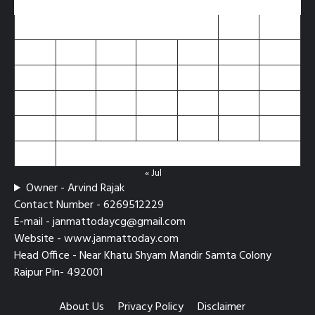
M
T
W
T
F
S
S
1
2
3
4
5
6
7
8
9
10
11
12
13
14
15
16
17
18
19
20
21
22
23
24
25
26
27
28
29
30
31
« Jul
Owner - Arvind Rajak
Contact Number - 6269512229
E-mail - janmattodaycg@gmail.com
Website - www.janmattoday.com
Head Office - Near Khatu Shyam Mandir Samta Colony
Raipur Pin- 492001
About Us
Privacy Policy
Disclaimer