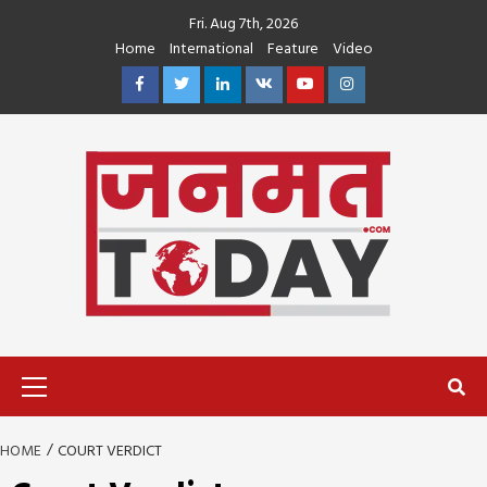
Skip
Fri. Aug 7th, 2026
to
Home
International
Feature
Video
content
Facebook
Twitter
Linkedin
VK
Youtube
Instagram
Primary
Menu
HOME
COURT VERDICT