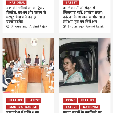
NATIONAL
LATEST
यश की ‘टॉक्सिक’ का ट्रेलर
बालिकाओं की सेहत से
रिलीज, एक्शन और रहस्य से
खिलवाड़ नहीं, आयोग सख्त;
भरपूर अंदाज ने बढ़ाई
कोरबा के छात्रावास और बाल
एक्साइटमेंट
संप्रेक्षण गृह का निरीक्षण
5 hours ago
Arvind Rajak
9 hours ago
Arvind Rajak
FEATURE
LATEST
CRIME
FEATURE
MADHYA PRADESH
LATEST
NATIONAL
मध्यप्रदेश में बनेंगे 5 नए
ममता बनर्जी के काफिले पर