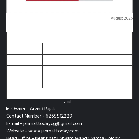
August 2026
M
T
W
T
F
S
S
1
2
3
4
5
6
7
8
9
10
11
12
13
14
15
16
17
18
19
20
21
22
23
24
25
26
27
28
29
30
31
« Jul
Owner - Arvind Rajak
Contact Number - 6269512229
E-mail - janmattodaycg@gmail.com
Website - www.janmattoday.com
Head Office - Near Khatu Shyam Mandir Samta Colony