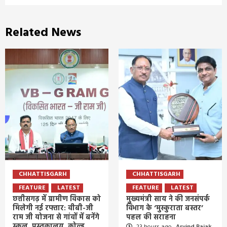
Related News
CHHATTISGARH
CHHATTISGARH
FEATURE
LATEST
FEATURE
LATEST
छत्तीसगढ़ में ग्रामीण विकास को
मुख्यमंत्री साय ने की जनसंपर्क
मिलेगी नई रफ्तार: वीबी-जी
विभाग के ‘मुस्कुराता बस्तर’
राम जी योजना से गांवों में बनेंगे
पहल की सराहना
स्कूल, पुस्तकालय, कोल्ड
23 hours ago
Arvind Rajak