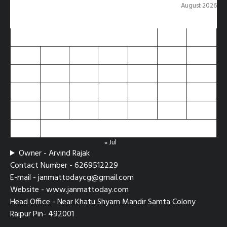
August 2026
M
T
W
T
F
S
S
1
2
3
4
5
6
7
8
9
10
11
12
13
14
15
16
17
18
19
20
21
22
23
24
25
26
27
28
29
30
31
« Jul
Owner - Arvind Rajak
Contact Number - 6269512229
E-mail - janmattodaycg@gmail.com
Website - www.janmattoday.com
Head Office - Near Khatu Shyam Mandir Samta Colony
Raipur Pin- 492001