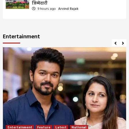
जिम्मेदारी
9 hours ago
Arvind Rajak
Entertainment
Entertainment
Feature
Latest
National