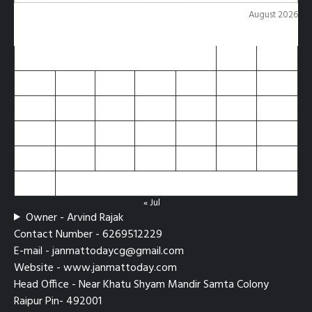
August 2026
M
T
W
T
F
S
S
1
2
3
4
5
6
7
8
9
10
11
12
13
14
15
16
17
18
19
20
21
22
23
24
25
26
27
28
29
30
31
« Jul
Owner - Arvind Rajak
Contact Number - 6269512229
E-mail - janmattodaycg@gmail.com
Website - www.janmattoday.com
Head Office - Near Khatu Shyam Mandir Samta Colony
Raipur Pin- 492001