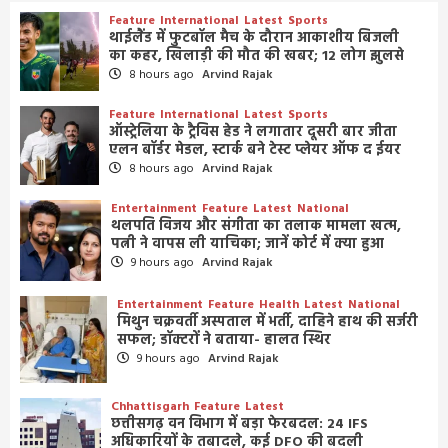
Feature
International
Latest
Sports
थाईलैंड में फुटबॉल मैच के दौरान आकाशीय बिजली
का कहर, खिलाड़ी की मौत की खबर; 12 लोग झुलसे
8 hours ago
Arvind Rajak
Feature
International
Latest
Sports
ऑस्ट्रेलिया के ट्रैविस हेड ने लगातार दूसरी बार जीता
एलन बॉर्डर मेडल, स्टार्क बने टेस्ट प्लेयर ऑफ द ईयर
8 hours ago
Arvind Rajak
Entertainment
Feature
Latest
National
थलपति विजय और संगीता का तलाक मामला खत्म,
पत्नी ने वापस ली याचिका; जानें कोर्ट में क्या हुआ
9 hours ago
Arvind Rajak
Entertainment
Feature
Health
Latest
National
मिथुन चक्रवर्ती अस्पताल में भर्ती, दाहिने हाथ की सर्जरी
सफल; डॉक्टरों ने बताया- हालत स्थिर
9 hours ago
Arvind Rajak
Chhattisgarh
Feature
Latest
छत्तीसगढ़ वन विभाग में बड़ा फेरबदल: 24 IFS
अधिकारियों के तबादले, कई DFO की बदली