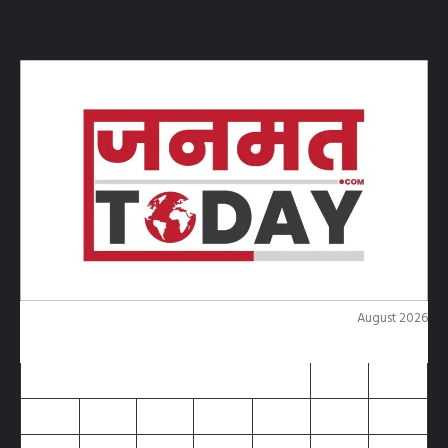
August 2026
M
T
W
T
F
S
S
1
2
3
4
5
6
7
8
9