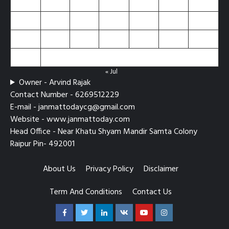
10
11
12
13
14
15
16
17
18
19
20
21
22
23
24
25
26
27
28
29
30
31
« Jul
Owner - Arvind Rajak
Contact Number - 6269512229
E-mail - janmattodaycg@gmail.com
Website - www.janmattoday.com
Head Office - Near Khatu Shyam Mandir Samta Colony
Raipur Pin- 492001
About Us
Privacy Policy
Disclaimer
Term And Conditions
Contact Us
Facebook
Twitter
Linkedin
VK
Youtube
Instagram