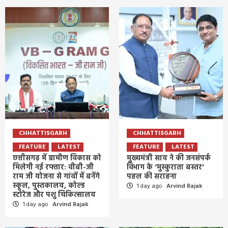
CHHATTISGARH
CHHATTISGARH
FEATURE
LATEST
FEATURE
LATEST
छत्तीसगढ़ में ग्रामीण विकास को
मुख्यमंत्री साय ने की जनसंपर्क
मिलेगी नई रफ्तार: वीबी-जी
विभाग के ‘मुस्कुराता बस्तर’
राम जी योजना से गांवों में बनेंगे
पहल की सराहना
स्कूल, पुस्तकालय, कोल्ड
1 day ago
Arvind Rajak
स्टोरेज और पशु चिकित्सालय
1 day ago
Arvind Rajak