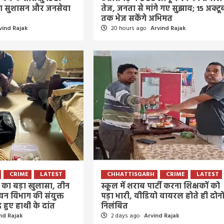
आवाज
िया सुशासन और जनसेवा
तेज, जनता से मांगे गए सुझाव; 15 अक्टू
4 days ago
Arvind Rajak
तक भेज सकेंगे अभिमत
vind Rajak
20 hours ago
Arvind Rajak
CRIME
LATEST
CHHATTISGARH
CRIME
LATEST
ी का बड़ा खुलासा, तीन
स्कूल में शराब पार्टी करना शिक्षकों को
वन विभाग की संयुक्त
पड़ा भारी, वीडियो वायरल होते ही दोनो
द हुए हाथी के दांत
निलंबित
nd Rajak
2 days ago
Arvind Rajak