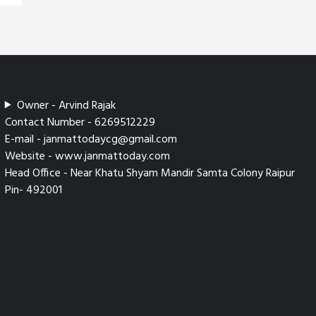
Owner - Arvind Rajak
Contact Number - 6269512229
E-mail - janmattodaycg@gmail.com
Website - www.janmattoday.com
Head Office - Near Khatu Shyam Mandir Samta Colony Raipur
Pin- 492001