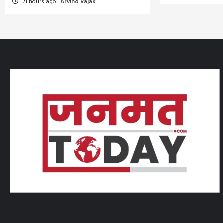
21 hours ago
Arvind Rajak