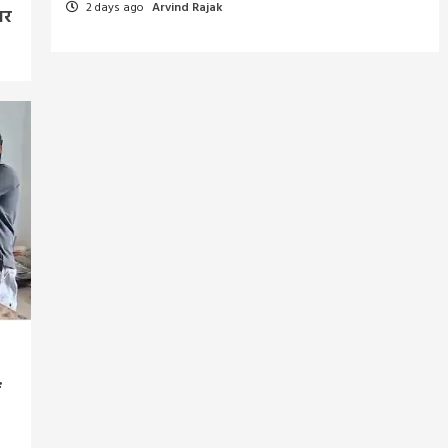
2 days ago
Arvind Rajak
बर
ं