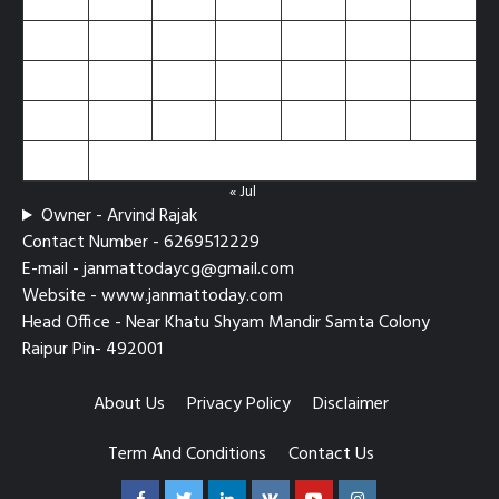
3
4
5
6
7
8
9
10
11
12
13
14
15
16
17
18
19
20
21
22
23
24
25
26
27
28
29
30
31
« Jul
Owner - Arvind Rajak
Contact Number - 6269512229
E-mail - janmattodaycg@gmail.com
Website - www.janmattoday.com
Head Office - Near Khatu Shyam Mandir Samta Colony
Raipur Pin- 492001
About Us
Privacy Policy
Disclaimer
Term And Conditions
Contact Us
Facebook
Twitter
Linkedin
VK
Youtube
Instagram