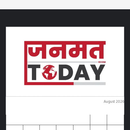
August 2026
M
T
W
T
F
S
S
1
2