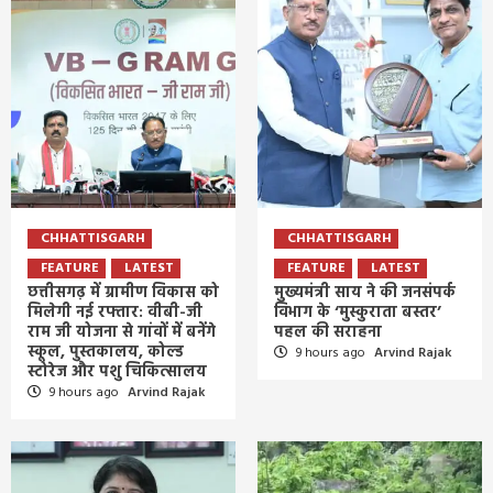
CHHATTISGARH
CHHATTISGARH
FEATURE
LATEST
FEATURE
LATEST
छत्तीसगढ़ में ग्रामीण विकास को
मुख्यमंत्री साय ने की जनसंपर्क
मिलेगी नई रफ्तार: वीबी-जी
विभाग के ‘मुस्कुराता बस्तर’
राम जी योजना से गांवों में बनेंगे
पहल की सराहना
स्कूल, पुस्तकालय, कोल्ड
9 hours ago
Arvind Rajak
स्टोरेज और पशु चिकित्सालय
9 hours ago
Arvind Rajak