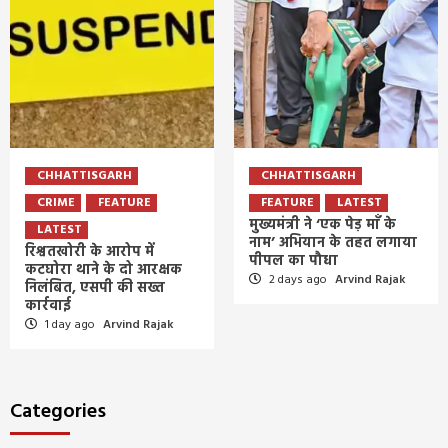
CHHATTISGARH
CHHATTISGARH
CRIME
FEATURE
FEATURE
LATEST
मुख्यमंत्री ने ‘एक पेड़ माँ के
LATEST
नाम’ अभियान के तहत लगाया
रिश्वतखोरी के आरोप में
पीपल का पौधा
कटघोरा थाने के दो आरक्षक
2 days ago
Arvind Rajak
निलंबित, एसपी की सख्त
कार्रवाई
1 day ago
Arvind Rajak
Categories