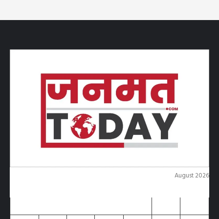
August 2026
M
T
W
T
F
S
S
1
2