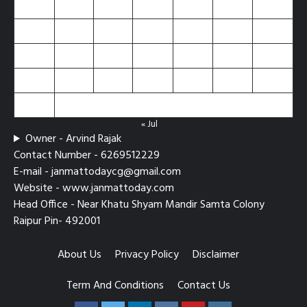
3
4
5
6
7
8
9
10
11
12
13
14
15
16
17
18
19
20
21
22
23
24
25
26
27
28
29
30
31
« Jul
Owner - Arvind Rajak
Contact Number - 6269512229
E-mail - janmattodaycg@gmail.com
Website - www.janmattoday.com
Head Office - Near Khatu Shyam Mandir Samta Colony
Raipur Pin- 492001
About Us
Privacy Policy
Disclaimer
Term And Conditions
Contact Us