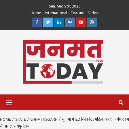
Skip
Sun. Aug 9th, 2026
to
Home
International
Feature
Video
content
Facebook
Twitter
Linkedin
VK
Youtube
Instagram
Primary
Menu
HOME
STATE
CHHATTISGARH
सुकमा में IED विस्फोट : महिला आरक्षक गंभीर रूप
से घायल, रायपुर रेफर