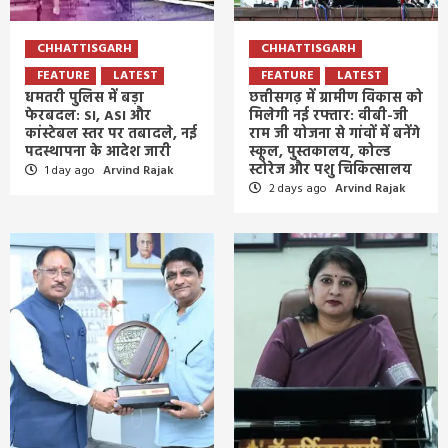
CHHATTISGARH
CHHATTISGARH
FEATURE
LATEST
FEATURE
LATEST
धमतरी पुलिस में बड़ा
छत्तीसगढ़ में ग्रामीण विकास को
फेरबदल: SI, ASI और
मिलेगी नई रफ्तार: वीबी-जी
कांस्टेबल स्तर पर तबादले, नई
राम जी योजना से गांवों में बनेंगे
पदस्थापना के आदेश जारी
स्कूल, पुस्तकालय, कोल्ड
स्टोरेज और पशु चिकित्सालय
1 day ago
Arvind Rajak
2 days ago
Arvind Rajak