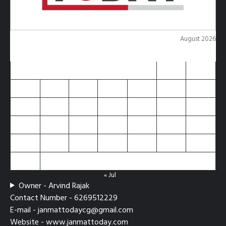
August 2026
M
T
W
T
F
S
S
1
2
3
4
5
6
7
8
9
10
11
12
13
14
15
16
17
18
19
20
21
22
23
24
25
26
27
28
29
30
31
« Jul
Owner - Arvind Rajak
Contact Number - 6269512229
E-mail - janmattodaycg@gmail.com
Website - www.janmattoday.com