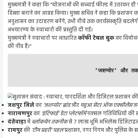
मुख्यमंत्री ने कहा कि “योजनाओं की सच्चाई फील्ड में उतरकर ही 
हिस्सा बनाने का आग्रह किया। मुख्य सचिव ने कहा कि प्रशासन
अनुशासन का उदाहरण बनेंगे, तभी नीचे तक कार्यसंस्कृति बदलेगी।”
अभयारण्य के नवाचारों की प्रस्तुति दी गई।
मुख्यमंत्री ने नवाचारों पर आधारित
कॉफी टेबल बुक
का विमोचन
की नींव हैं।”
‘जशप्योर’ और तकन
जशपुर जिले
का
‘जशप्योर’ ब्रांड
और
महुआ सेंटर ऑफ एक्सीलेंस
जन
नारायणपुर
का
‘इंटिफाई’ डेटा प्लेटफॉर्म
नक्सल गतिविधियों की सट
Entertainment
Feature
Latest
National
दंतेवाड़ा
में
ब्लॉकचेन तकनीक
से 7 लाख भूमि अभिलेख डिजिटाइज
रायपुर
की
‘टीम प्रहरी’ पहल
प्रशासन, नगर निगम और पुलिस के स
दिग्गज पार्श्व गायिका जमुना रानी का निधन, 88 वर्
में ली अंतिम सांस, 6000 से अधिक गीतों को दी 