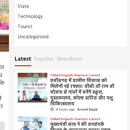
State
Technology
Tourist
Uncategorized
Latest
Popular
Newsbeat
ित
ोध
Chhattisgarh
Feature
Latest
छत्तीसगढ़ में ग्रामीण विकास को
 कि
मिलेगी नई रफ्तार: वीबी-जी राम जी
योजना से गांवों में बनेंगे स्कूल,
पुस्तकालय, कोल्ड स्टोरेज और पशु
ी
चिकित्सालय
ार
8 hours ago
Arvind Rajak
Chhattisgarh
Feature
Latest
मुख्यमंत्री साय ने की जनसंपर्क