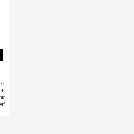
xt
क्त
ापक
्चा