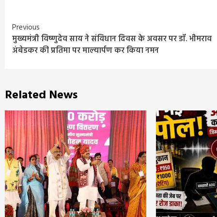
Continue
Previous
मुख्यमंत्री विष्णुदेव साय ने संविधान दिवस के अवसर पर डॉ. भीमराव
Reading
अंबेडकर की प्रतिमा पर माल्यार्पण कर किया नमन
Related News
Entertainment
Feature
Latest
National
Bigg Boss 20: सलमान खान की दमदार वापसी
हुआ पहला टीज़र, जानिए कब से शुरू होगा नया