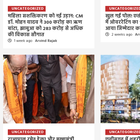
4 days ago
Arvind Rajak
UNCATEGORIZED
UNCATEGORIZE
महिला सशक्तिकरण को नई उड़ान: CM
खुल गई पोल! छत
डॉ. मोहन यादव ने 300 करोड़ का ऋण
में ओवररेटिंग का
बांटा, झाबुआ को 283 करोड़ से अधिक
आया जिम्मेदार 
की विकास सौगात
2 weeks ago
Ar
1 week ago
Arvind Rajak
UNCATEGORIZED
UNCATEGORIZE
राज्यपाल रमेन डेका और मुख्यमंत्री
छत्तीसगढ़ में श