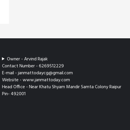
Owner - Arvind Rajak
Contact Number - 6269512229
E-mail - janmattodaycg@gmail.com
Website - www.janmattoday.com
Head Office - Near Khatu Shyam Mandir Samta Colony Raipur
Pin- 492001