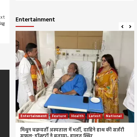
xt
Entertainment
न्च
Entertainment
Feature
Health
Latest
National
नी
मिथुन चक्रवर्ती अस्पताल में भर्ती, दाहिने हाथ की सर्जरी
सफल; डॉक्टरों ने बताया- हालत स्थिर