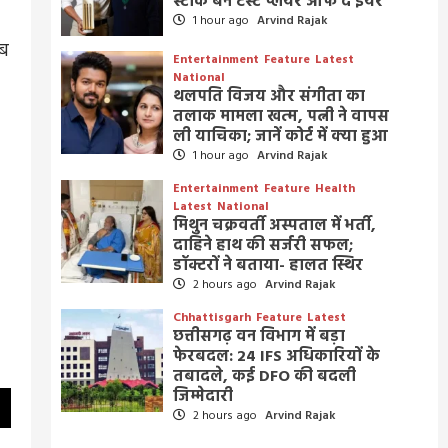
स्टार्क बने टेस्ट प्लेयर ऑफ द ईयर
1 hour ago
Arvind Rajak
सब
Entertainment
Feature
Latest
National
थलपति विजय और संगीता का
तलाक मामला खत्म, पत्नी ने वापस
ली याचिका; जानें कोर्ट में क्या हुआ
1 hour ago
Arvind Rajak
Entertainment
Feature
Health
Latest
National
मिथुन चक्रवर्ती अस्पताल में भर्ती,
दाहिने हाथ की सर्जरी सफल;
डॉक्टरों ने बताया- हालत स्थिर
2 hours ago
Arvind Rajak
Chhattisgarh
Feature
Latest
छत्तीसगढ़ वन विभाग में बड़ा
फेरबदल: 24 IFS अधिकारियों के
तबादले, कई DFO की बदली
जिम्मेदारी
2 hours ago
Arvind Rajak