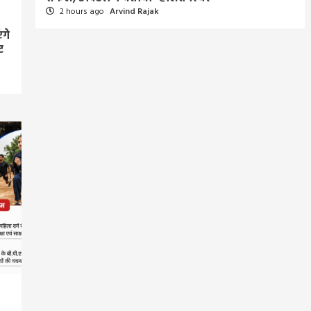
2 hours ago
Arvind Rajak
ंगे
ट