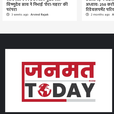
विष्णुदेव साय ने निभाई ‘छेरा-पहरा’ की
अध्याय: 250 करोड
परंपरा
रिडेवलपमेंट परिय
3 weeks ago
Arvind Rajak
2 months ago
A