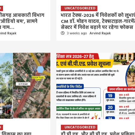
1 hour ago
Arvind Rajak
D
UNCATEGORIZED
्तीसगढ़ आबकारी विभाग
भारत टेक्स-2026 में निवेशकों को लुभाए
 ‘ऑडियो बम’, सामने
CM डॉ. मोहन यादव, टेक्सटाइल-गारमें
का नाम…
सेक्टर में निवेश बढ़ाने पर रहेगा फोकस
vind Rajak
3 weeks ago
Arvind Rajak
D
UNCATEGORIZED
हरी विकास का नया
डी.पी.एड. और बी.पी.एड. प्रवेश प्रक्रिया