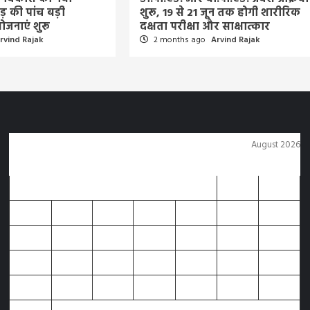
़ की पांच बड़ी
शुरू, 19 से 21 जून तक होगी शारीरिक
ोजनाएं शुरू
दक्षता परीक्षा और साक्षात्कार
rvind Rajak
2 months ago
Arvind Rajak
August 2026
M
T
W
T
F
S
S
1
2
3
4
5
6
7
8
9
10
11
12
13
14
15
16
17
18
19
20
21
22
23
24
25
26
27
28
29
30