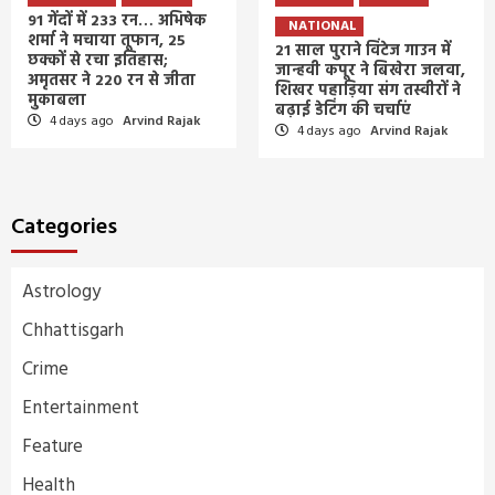
91 गेंदों में 233 रन… अभिषेक
NATIONAL
शर्मा ने मचाया तूफान, 25
21 साल पुराने विंटेज गाउन में
छक्कों से रचा इतिहास;
जान्हवी कपूर ने बिखेरा जलवा,
अमृतसर ने 220 रन से जीता
शिखर पहाड़िया संग तस्वीरों ने
मुकाबला
बढ़ाई डेटिंग की चर्चाएं
4 days ago
Arvind Rajak
4 days ago
Arvind Rajak
Categories
Astrology
Chhattisgarh
Crime
Entertainment
Feature
Health