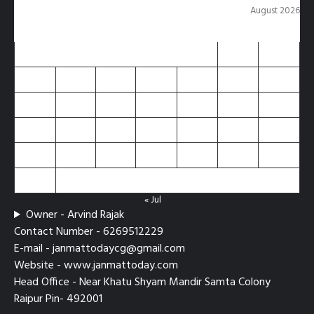
August 2026
M
T
W
T
F
S
S
1
2
3
4
5
6
7
8
9
10
11
12
13
14
15
16
17
18
19
20
21
22
23
24
25
26
27
28
29
30
31
« Jul
Owner - Arvind Rajak
Contact Number - 6269512229
E-mail - janmattodaycg@gmail.com
Website - www.janmattoday.com
Head Office - Near Khatu Shyam Mandir Samta Colony
Raipur Pin- 492001