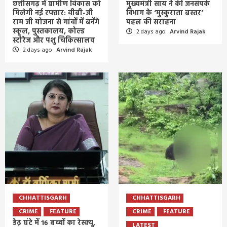
छत्तीसगढ़ में ग्रामीण विकास को
मुख्यमंत्री साय ने की जनसंपर्क
मिलेगी नई रफ्तार: वीबी-जी
विभाग के ‘मुस्कुराता बस्तर’
राम जी योजना से गांवों में बनेंगे
पहल की सराहना
स्कूल, पुस्तकालय, कोल्ड
2 days ago
Arvind Rajak
स्टोरेज और पशु चिकित्सालय
2 days ago
Arvind Rajak
CHHATTISGARH
CHHATTISGARH
CRIME
FEATURE
CRIME
FEATURE
डेढ़ घंटे में 16 बच्चों का रेस्क्यू,
LATEST