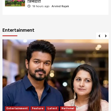
जिम्मेदारी
18 hours ago
Arvind Rajak
Entertainment
Entertainment
Feature
Latest
National