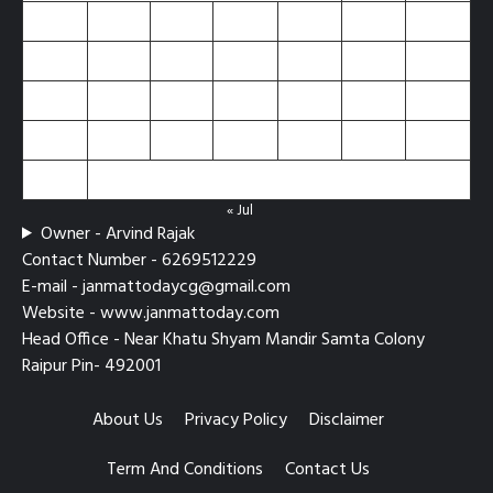
3
4
5
6
7
8
9
10
11
12
13
14
15
16
17
18
19
20
21
22
23
24
25
26
27
28
29
30
31
« Jul
Owner - Arvind Rajak
Contact Number - 6269512229
E-mail - janmattodaycg@gmail.com
Website - www.janmattoday.com
Head Office - Near Khatu Shyam Mandir Samta Colony
Raipur Pin- 492001
About Us
Privacy Policy
Disclaimer
Term And Conditions
Contact Us