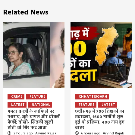
Related News
CRIME
FEATURE
CHHATTISGARH
LATEST
NATIONAL
FEATURE
LATEST
ममता बनर्जी के काफिले पर
छत्तीसगढ़ में 700 शिक्षकों का
पथराव, जूते-चप्पल और बोतलें
तबादला, 1600 नामों से शुरू
फेंकीं; बोलीं- खिड़की खुली
हुई थी प्रक्रिया, 400 नाम हुए
होती तो सिर फट जाता
बाहर
2 hours ago
Arvind Rajak
6 hours ago
Arvind Rajak