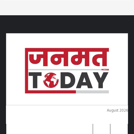
August 2026
M
T
W
T
F
S
S
1
2