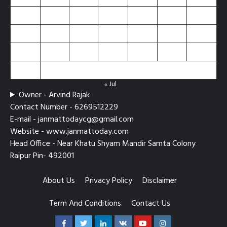
10
11
12
13
14
15
16
17
18
19
20
21
22
23
24
25
26
27
28
29
30
31
« Jul
Owner - Arvind Rajak
Contact Number - 6269512229
E-mail - janmattodaycg@gmail.com
Website - www.janmattoday.com
Head Office - Near Khatu Shyam Mandir Samta Colony
Raipur Pin- 492001
About Us
Privacy Policy
Disclaimer
Term And Conditions
Contact Us
Facebook
Twitter
Linkedin
VK
Youtube
Instagram