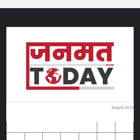
August 2026
M
T
W
T
F
S
S
1
2
3
4
5
6
7
8
9