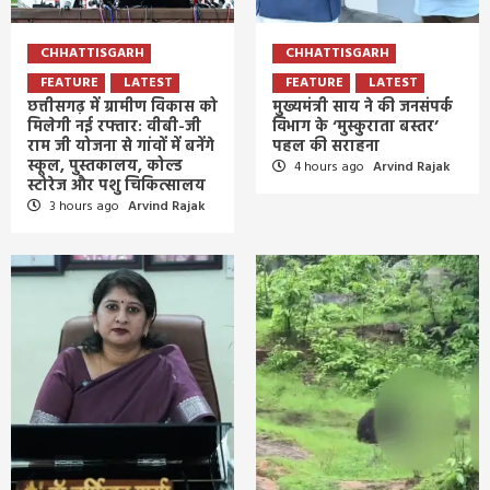
CHHATTISGARH
CHHATTISGARH
FEATURE
LATEST
FEATURE
LATEST
छत्तीसगढ़ में ग्रामीण विकास को
मुख्यमंत्री साय ने की जनसंपर्क
मिलेगी नई रफ्तार: वीबी-जी
विभाग के ‘मुस्कुराता बस्तर’
राम जी योजना से गांवों में बनेंगे
पहल की सराहना
स्कूल, पुस्तकालय, कोल्ड
4 hours ago
Arvind Rajak
स्टोरेज और पशु चिकित्सालय
3 hours ago
Arvind Rajak