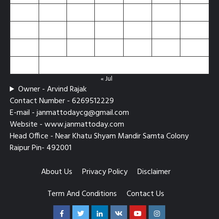
10
11
12
13
14
15
16
17
18
19
20
21
22
23
24
25
26
27
28
29
30
31
« Jul
Owner - Arvind Rajak
Contact Number - 6269512229
E-mail - janmattodaycg@gmail.com
Website - www.janmattoday.com
Head Office - Near Khatu Shyam Mandir Samta Colony
Raipur Pin- 492001
About Us
Privacy Policy
Disclaimer
Term And Conditions
Contact Us
Facebook
Twitter
Linkedin
VK
Youtube
Instagram