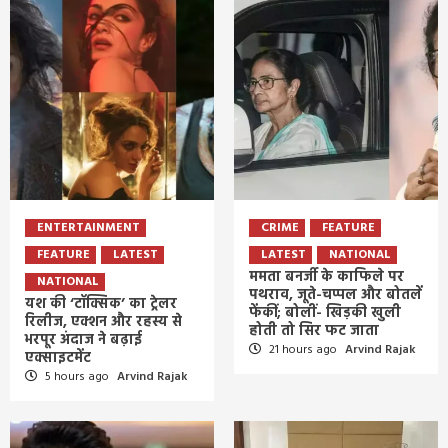
ENTERTAINMENT
CRIME
FEATURE
FEATURE
LATEST
LATEST
NATIONAL
ममता बनर्जी के काफिले पर
NATIONAL
पथराव, जूते-चप्पल और बोतलें
यश की ‘टॉक्सिक’ का ट्रेलर
फेंकीं; बोलीं- खिड़की खुली
रिलीज, एक्शन और रहस्य से
होती तो सिर फट जाता
भरपूर अंदाज ने बढ़ाई
21 hours ago
Arvind Rajak
एक्साइटमेंट
5 hours ago
Arvind Rajak