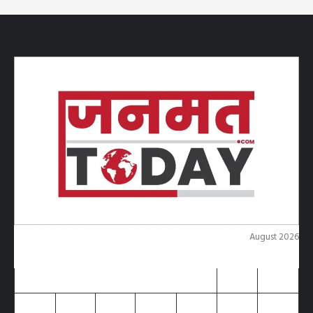
August 2026
M
T
W
T
F
S
S
1
2
3
4
5
6
7
8
9