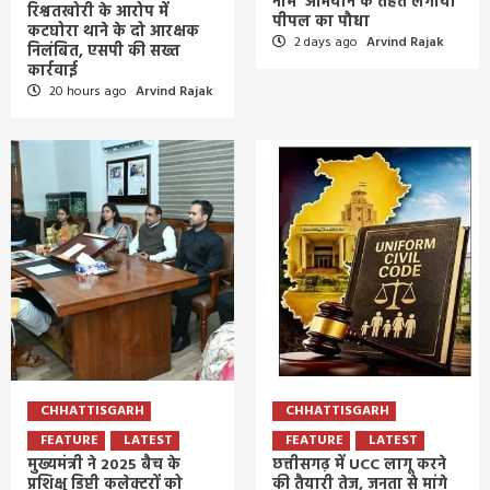
नाम’ अभियान के तहत लगाया
रिश्वतखोरी के आरोप में
पीपल का पौधा
कटघोरा थाने के दो आरक्षक
2 days ago
Arvind Rajak
निलंबित, एसपी की सख्त
कार्रवाई
20 hours ago
Arvind Rajak
CHHATTISGARH
CHHATTISGARH
FEATURE
LATEST
FEATURE
LATEST
मुख्यमंत्री ने 2025 बैच के
छत्तीसगढ़ में UCC लागू करने
प्रशिक्षु डिप्टी कलेक्टरों को
की तैयारी तेज, जनता से मांगे