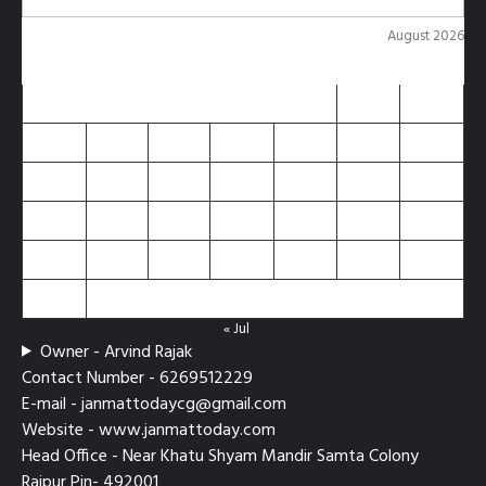
August 2026
M
T
W
T
F
S
S
1
2
3
4
5
6
7
8
9
10
11
12
13
14
15
16
17
18
19
20
21
22
23
24
25
26
27
28
29
30
31
« Jul
Owner - Arvind Rajak
Contact Number - 6269512229
E-mail - janmattodaycg@gmail.com
Website - www.janmattoday.com
Head Office - Near Khatu Shyam Mandir Samta Colony
Raipur Pin- 492001