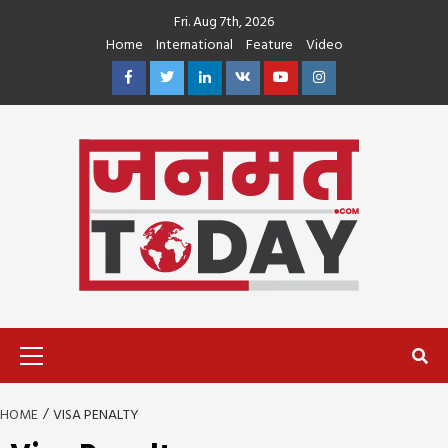
Skip
Fri. Aug 7th, 2026
to
Home
International
Feature
Video
content
Facebook
Twitter
Linkedin
VK
Youtube
Instagram
Primary
Menu
HOME
VISA PENALTY