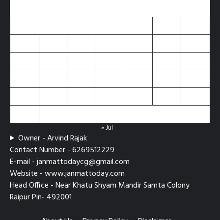
M
T
W
T
F
S
S
1
2
3
4
5
6
7
8
9
10
11
12
13
14
15
16
17
18
19
20
21
22
23
24
25
26
27
28
29
30
31
« Jul
Owner - Arvind Rajak
Contact Number - 6269512229
E-mail - janmattodaycg@gmail.com
Website - www.janmattoday.com
Head Office - Near Khatu Shyam Mandir Samta Colony
Raipur Pin- 492001