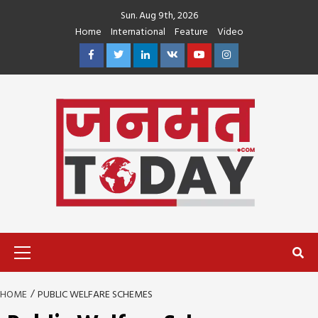
Skip
Sun. Aug 9th, 2026
to
Home
International
Feature
Video
content
Facebook
Twitter
Linkedin
VK
Youtube
Instagram
Primary
Menu
HOME
PUBLIC WELFARE SCHEMES