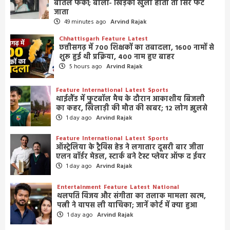
बोतलें फेंकीं; बोलीं- खिड़की खुली होती तो सिर फट
जाता
49 minutes ago
Arvind Rajak
Chhattisgarh
Feature
Latest
छत्तीसगढ़ में 700 शिक्षकों का तबादला, 1600 नामों से
शुरू हुई थी प्रक्रिया, 400 नाम हुए बाहर
5 hours ago
Arvind Rajak
Feature
International
Latest
Sports
थाईलैंड में फुटबॉल मैच के दौरान आकाशीय बिजली
का कहर, खिलाड़ी की मौत की खबर; 12 लोग झुलसे
1 day ago
Arvind Rajak
Feature
International
Latest
Sports
ऑस्ट्रेलिया के ट्रैविस हेड ने लगातार दूसरी बार जीता
एलन बॉर्डर मेडल, स्टार्क बने टेस्ट प्लेयर ऑफ द ईयर
1 day ago
Arvind Rajak
Entertainment
Feature
Latest
National
थलपति विजय और संगीता का तलाक मामला खत्म,
पत्नी ने वापस ली याचिका; जानें कोर्ट में क्या हुआ
1 day ago
Arvind Rajak