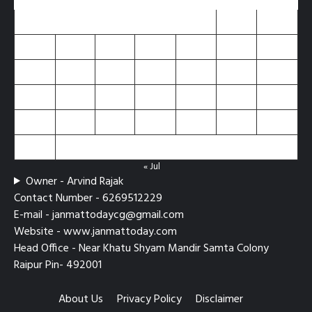
M
T
W
T
F
S
S
1
2
3
4
5
6
7
8
9
10
11
12
13
14
15
16
17
18
19
20
21
22
23
24
25
26
27
28
29
30
31
« Jul
Owner - Arvind Rajak
Contact Number - 6269512229
E-mail - janmattodaycg@gmail.com
Website - www.janmattoday.com
Head Office - Near Khatu Shyam Mandir Samta Colony
Raipur Pin- 492001
About Us
Privacy Policy
Disclaimer