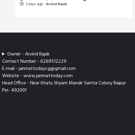
3 days ago
Arvind Rajak
Owner - Arvind Rajak
Contact Number - 6269512229
E-mail - janmattodaycg@gmail.com
Website - www.janmattoday.com
Head Office - Near Khatu Shyam Mandir Samta Colony Raipur
Pin- 492001