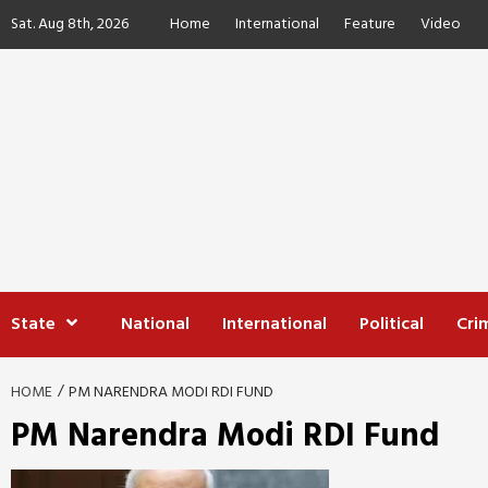
Skip
Sat. Aug 8th, 2026
Home
International
Feature
Video
to
content
State
National
International
Political
Cri
HOME
PM NARENDRA MODI RDI FUND
PM Narendra Modi RDI Fund