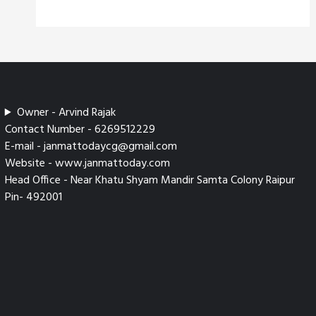
Owner - Arvind Rajak
Contact Number - 6269512229
E-mail - janmattodaycg@gmail.com
Website - www.janmattoday.com
Head Office - Near Khatu Shyam Mandir Samta Colony Raipur
Pin- 492001