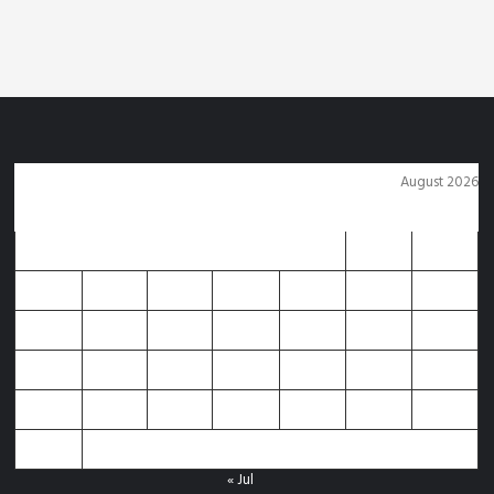
5 days ago
Arvind Rajak
August 2026
M
T
W
T
F
S
S
1
2
3
4
5
6
7
8
9
10
11
12
13
14
15
16
17
18
19
20
21
22
23
24
25
26
27
28
29
30
31
« Jul