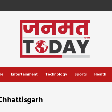
me
Entertainment
Technology
Sports
Health
hhattisgarh