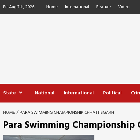
Skip
Fri. Aug 7th, 2026
Home
International
Feature
Video
to
content
State
National
International
Political
Cri
HOME
PARA SWIMMING CHAMPIONSHIP CHHATTISGARH
Para Swimming Championship C