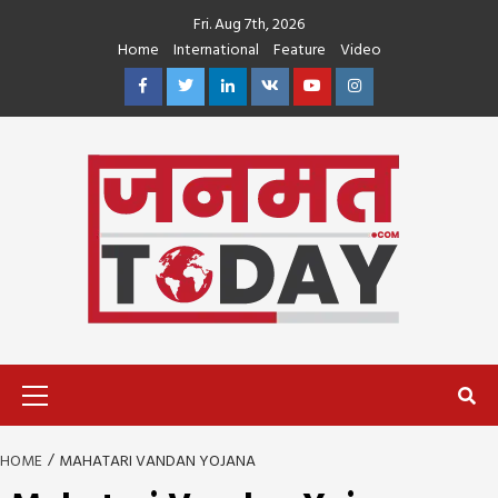
Skip
Fri. Aug 7th, 2026
to
Home
International
Feature
Video
content
Facebook
Twitter
Linkedin
VK
Youtube
Instagram
Primary
Menu
HOME
MAHATARI VANDAN YOJANA