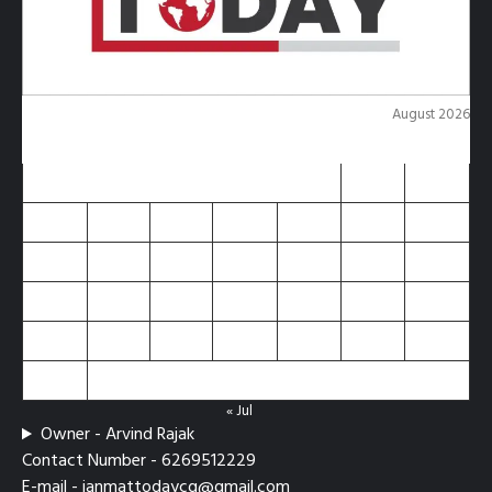
August 2026
M
T
W
T
F
S
S
1
2
3
4
5
6
7
8
9
10
11
12
13
14
15
16
17
18
19
20
21
22
23
24
25
26
27
28
29
30
31
« Jul
Owner - Arvind Rajak
Contact Number - 6269512229
E-mail - janmattodaycg@gmail.com