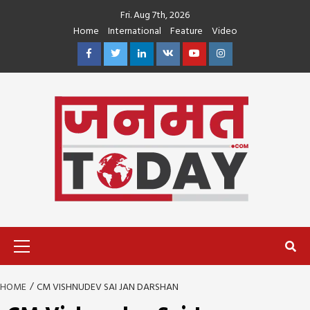
Skip
Fri. Aug 7th, 2026
to
Home
International
Feature
Video
content
Facebook
Twitter
Linkedin
VK
Youtube
Instagram
Primary
Menu
HOME
CM VISHNUDEV SAI JAN DARSHAN