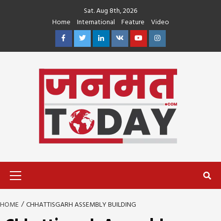
Skip
Sat. Aug 8th, 2026
to
Home
International
Feature
Video
content
Facebook
Twitter
Linkedin
VK
Youtube
Instagram
Primary
Menu
HOME
CHHATTISGARH ASSEMBLY BUILDING