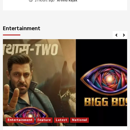
21 hours ago
Arvind Rajak
Entertainment
Entertainment
Feature
Latest
National