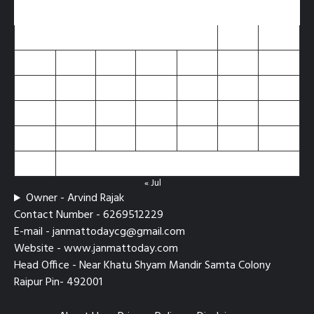
M
T
W
T
F
S
S
1
2
3
4
5
6
7
8
9
10
11
12
13
14
15
16
17
18
19
20
21
22
23
24
25
26
27
28
29
30
31
« Jul
Owner - Arvind Rajak
Contact Number - 6269512229
E-mail - janmattodaycg@gmail.com
Website - www.janmattoday.com
Head Office - Near Khatu Shyam Mandir Samta Colony
Raipur Pin- 492001