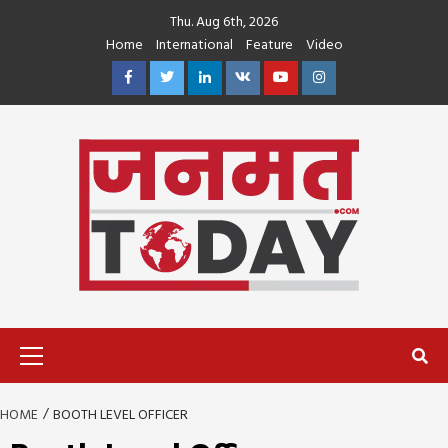
Skip
Thu. Aug 6th, 2026
to
Home
International
Feature
Video
content
Facebook
Twitter
Linkedin
VK
Youtube
Instagram
Primary
Menu
HOME
BOOTH LEVEL OFFICER