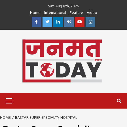
Skip
Sat. Aug 8th, 2026
to
Home
International
Feature
Video
content
Facebook
Twitter
Linkedin
VK
Youtube
Instagram
Primary
Menu
HOME
BASTAR SUPER SPECIALTY HOSPITAL