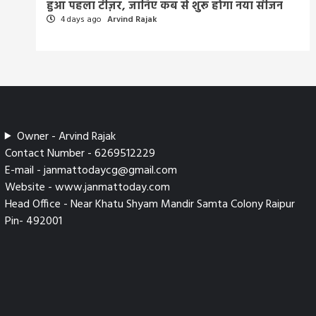
हुआ पहला टीज़र, जानिए कब से शुरू होगा नया सीजन
4 days ago
Arvind Rajak
Owner - Arvind Rajak
Contact Number - 6269512229
E-mail - janmattodaycg@gmail.com
Website - www.janmattoday.com
Head Office - Near Khatu Shyam Mandir Samta Colony Raipur
Pin- 492001