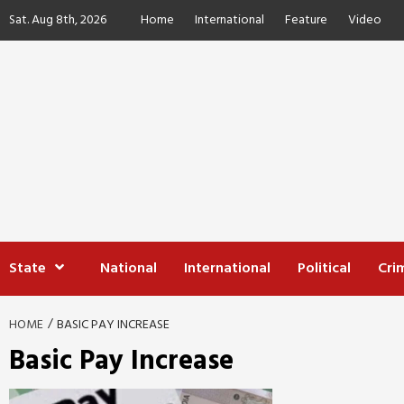
Skip
Sat. Aug 8th, 2026
Home
International
Feature
Video
to
content
State
National
International
Political
Cri
HOME
BASIC PAY INCREASE
Basic Pay Increase