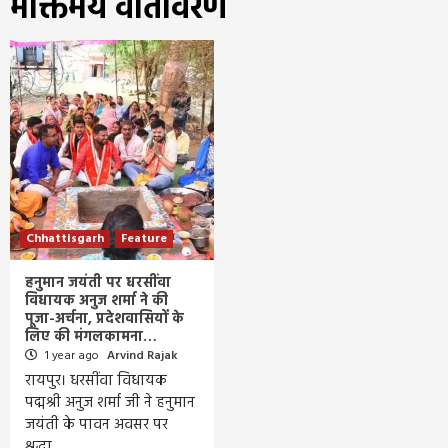
भक्तिमय वातावरण
Chhattisgarh
Feature
हनुमान जयंती पर धरसींवा
विधायक अनुज शर्मा ने की
पूजा-अर्चना, प्रदेशवासियों के
लिए की मंगलकामना…
1 year ago
Arvind Rajak
रायपुर। धरसींवा विधायक
पद्मश्री अनुज शर्मा जी ने हनुमान
जयंती के पावन अवसर पर
श्रद्धा…