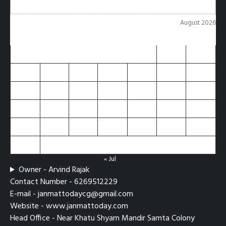
August 2026
M
T
W
T
F
S
S
1
2
3
4
5
6
7
8
9
10
11
12
13
14
15
16
17
18
19
20
21
22
23
24
25
26
27
28
29
30
31
« Jul
Owner - Arvind Rajak
Contact Number - 6269512229
E-mail - janmattodaycg@gmail.com
Website - www.janmattoday.com
Head Office - Near Khatu Shyam Mandir Samta Colony