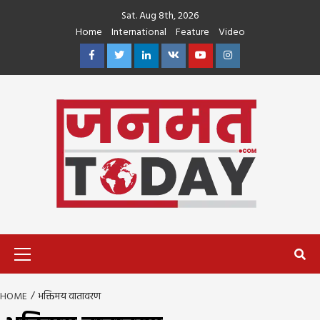
Skip
Sat. Aug 8th, 2026
to
Home
International
Feature
Video
content
Facebook
Twitter
Linkedin
VK
Youtube
Instagram
Primary
Menu
HOME
भक्तिमय वातावरण