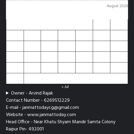
August 2026
M
T
W
T
F
S
S
1
2
3
4
5
6
7
8
9
10
11
12
13
14
15
16
17
18
19
20
21
22
23
24
25
26
27
28
29
30
31
« Jul
Owner - Arvind Rajak
Contact Number - 6269512229
E-mail - janmattodaycg@gmail.com
Website - www.janmattoday.com
Head Office - Near Khatu Shyam Mandir Samta Colony
Raipur Pin- 492001