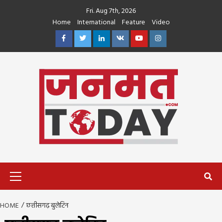
Skip
Fri. Aug 7th, 2026
to
Home
International
Feature
Video
content
Facebook
Twitter
Linkedin
VK
Youtube
Instagram
Primary
Menu
HOME
छत्तीसगढ़ बुलेटिन