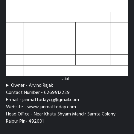
M
T
W
T
F
S
S
1
2
3
4
5
6
7
8
9
10
11
12
13
14
15
16
17
18
19
20
21
22
23
24
25
26
27
28
29
30
31
« Jul
Owner - Arvind Rajak
Contact Number - 6269512229
E-mail - janmattodaycg@gmail.com
Website - www.janmattoday.com
Head Office - Near Khatu Shyam Mandir Samta Colony
Raipur Pin- 492001