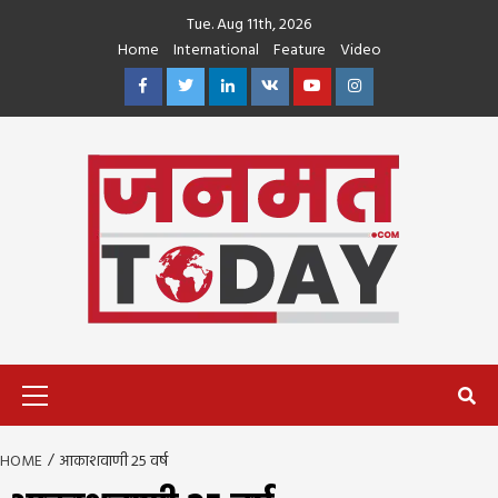
Skip
Tue. Aug 11th, 2026
to
Home
International
Feature
Video
content
Facebook
Twitter
Linkedin
VK
Youtube
Instagram
Primary
Menu
HOME
आकाशवाणी 25 वर्ष