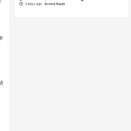
त
3 days ago
Arvind Rajak
एक
को