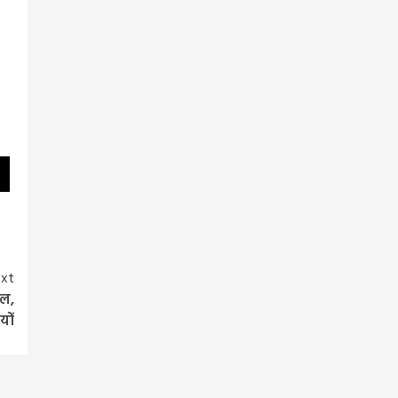
xt
ाल,
यों