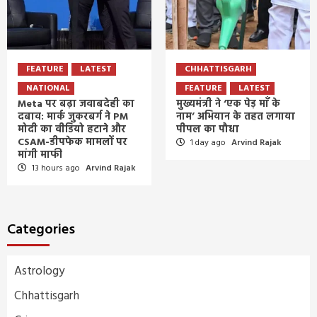
FEATURE
LATEST
CHHATTISGARH
NATIONAL
FEATURE
LATEST
Meta पर बढ़ा जवाबदेही का
मुख्यमंत्री ने ‘एक पेड़ माँ के
दबाव: मार्क जुकरबर्ग ने PM
नाम’ अभियान के तहत लगाया
मोदी का वीडियो हटाने और
पीपल का पौधा
CSAM-डीपफेक मामलों पर
1 day ago
Arvind Rajak
मांगी माफी
13 hours ago
Arvind Rajak
Categories
Astrology
Chhattisgarh