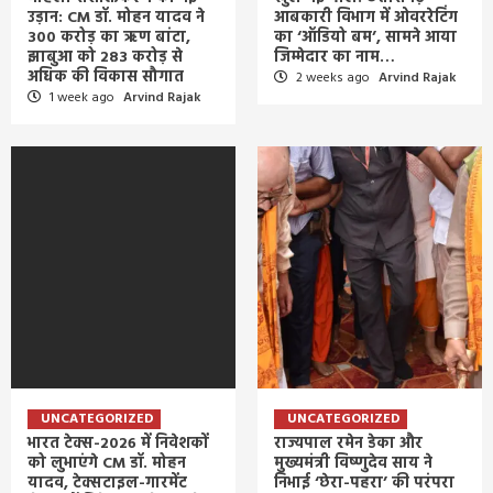
उड़ान: CM डॉ. मोहन यादव ने
आबकारी विभाग में ओवररेटिंग
300 करोड़ का ऋण बांटा,
का ‘ऑडियो बम’, सामने आया
झाबुआ को 283 करोड़ से
जिम्मेदार का नाम…
अधिक की विकास सौगात
2 weeks ago
Arvind Rajak
1 week ago
Arvind Rajak
UNCATEGORIZED
UNCATEGORIZED
भारत टेक्स-2026 में निवेशकों
राज्यपाल रमेन डेका और
को लुभाएंगे CM डॉ. मोहन
मुख्यमंत्री विष्णुदेव साय ने
यादव, टेक्सटाइल-गारमेंट
निभाई ‘छेरा-पहरा’ की परंपरा