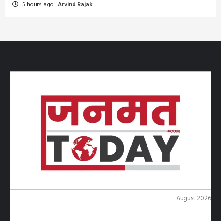
5 hours ago
Arvind Rajak
August 2026
M
T
W
T
F
S
S