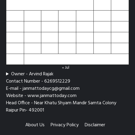
1
2
3
4
5
6
7
8
9
10
11
12
13
14
15
16
17
18
19
20
21
22
23
24
25
26
27
28
29
30
31
« Jul
Owner - Arvind Rajak
Contact Number - 6269512229
E-mail - janmattodaycg@gmail.com
Website - www.janmattoday.com
Head Office - Near Khatu Shyam Mandir Samta Colony
Raipur Pin- 492001
About Us
Privacy Policy
Disclaimer