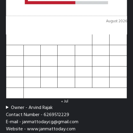
August 2026
M
T
W
T
F
S
S
1
2
3
4
5
6
7
8
9
10
11
12
13
14
15
16
17
18
19
20
21
22
23
24
25
26
27
28
29
30
31
« Jul
Owner - Arvind Rajak
Contact Number - 6269512229
E-mail - janmattodaycg@gmail.com
Website - www.janmattoday.com