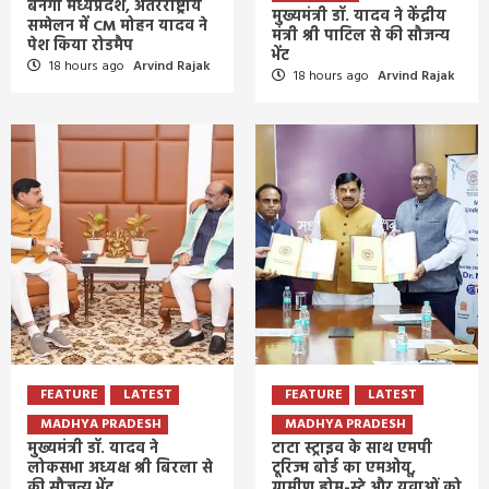
बनेगा मध्यप्रदेश, अंतरराष्ट्रीय
मुख्यमंत्री डॉ. यादव ने केंद्रीय
सम्मेलन में CM मोहन यादव ने
मंत्री श्री पाटिल से की सौजन्य
पेश किया रोडमैप
भेंट
18 hours ago
Arvind Rajak
18 hours ago
Arvind Rajak
FEATURE
LATEST
FEATURE
LATEST
MADHYA PRADESH
MADHYA PRADESH
मुख्यमंत्री डॉ. यादव ने
टाटा स्ट्राइव के साथ एमपी
लोकसभा अध्यक्ष श्री बिरला से
टूरिज्म बोर्ड का एमओयू,
की सौजन्य भेंट
ग्रामीण होम-स्टे और युवाओं को