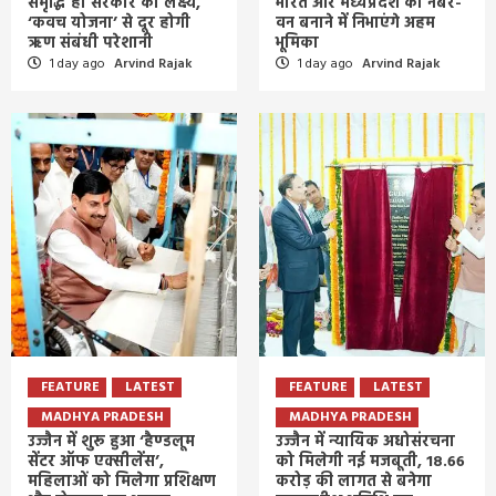
समृद्धि ही सरकार का लक्ष्य,
भारत और मध्यप्रदेश को नंबर-
‘कवच योजना’ से दूर होगी
वन बनाने में निभाएंगे अहम
ऋण संबंधी परेशानी
भूमिका
1 day ago
Arvind Rajak
1 day ago
Arvind Rajak
FEATURE
LATEST
FEATURE
LATEST
MADHYA PRADESH
MADHYA PRADESH
उज्जैन में शुरू हुआ ‘हैण्डलूम
उज्जैन में न्यायिक अधोसंरचना
सेंटर ऑफ एक्सीलेंस’,
को मिलेगी नई मजबूती, 18.66
महिलाओं को मिलेगा प्रशिक्षण
करोड़ की लागत से बनेगा