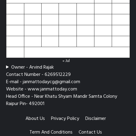
3
4
5
6
7
8
9
10
11
12
13
14
15
16
17
18
19
20
21
22
23
24
25
26
27
28
29
30
31
« Jul
Owner - Arvind Rajak
Contact Number - 6269512229
E-mail - janmattodaycg@gmail.com
Website - www.janmattoday.com
Head Office - Near Khatu Shyam Mandir Samta Colony
Raipur Pin- 492001
About Us
Privacy Policy
Disclaimer
Term And Conditions
Contact Us