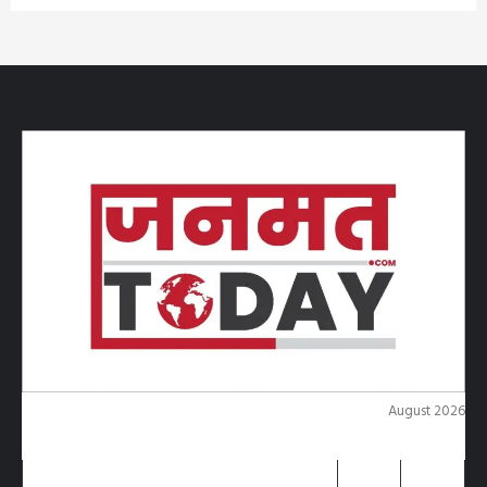
August 2026
M
T
W
T
F
S
S
1
2