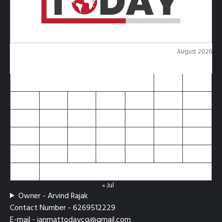
August 2026
M
T
W
T
F
S
S
1
2
3
4
5
6
7
8
9
10
11
12
13
14
15
16
17
18
19
20
21
22
23
24
25
26
27
28
29
30
31
« Jul
Owner - Arvind Rajak
Contact Number - 6269512229
E-mail - janmattodaycg@gmail.com