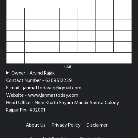
1
2
3
4
5
6
7
8
9
10
11
12
13
14
15
16
17
18
19
20
21
22
23
24
25
26
27
28
29
30
31
« Jul
Owner - Arvind Rajak
Contact Number - 6269512229
E-mail - janmattodaycg@gmail.com
Website - www.janmattoday.com
Head Office - Near Khatu Shyam Mandir Samta Colony
Raipur Pin- 492001
About Us
Privacy Policy
Disclaimer