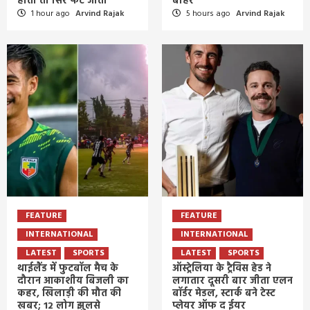
होती तो सिर फट जाता
बाहर
1 hour ago
Arvind Rajak
5 hours ago
Arvind Rajak
FEATURE
FEATURE
INTERNATIONAL
INTERNATIONAL
LATEST
SPORTS
LATEST
SPORTS
थाईलैंड में फुटबॉल मैच के
ऑस्ट्रेलिया के ट्रैविस हेड ने
दौरान आकाशीय बिजली का
लगातार दूसरी बार जीता एलन
कहर, खिलाड़ी की मौत की
बॉर्डर मेडल, स्टार्क बने टेस्ट
खबर; 12 लोग झुलसे
प्लेयर ऑफ द ईयर