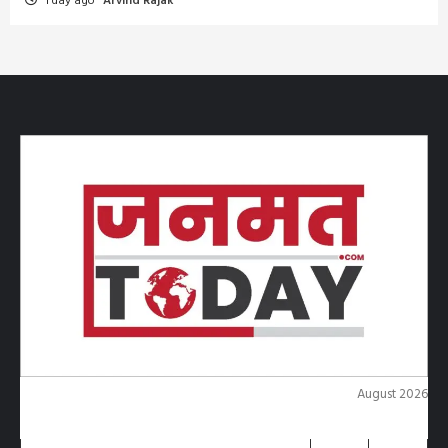
1 day ago
Arvind Rajak
August 2026
M
T
W
T
F
S
S