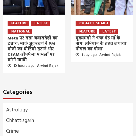
FEATURE
LATEST
CHHATTISGARH
NATIONAL
FEATURE
LATEST
Meta पर बढ़ा जवाबदेही का
मुख्यमंत्री ने ‘एक पेड़ माँ के
दबाव: मार्क जुकरबर्ग ने PM
नाम’ अभियान के तहत लगाया
मोदी का वीडियो हटाने और
पीपल का पौधा
CSAM-डीपफेक मामलों पर
1 day ago
Arvind Rajak
मांगी माफी
10 hours ago
Arvind Rajak
Categories
Astrology
Chhattisgarh
Crime