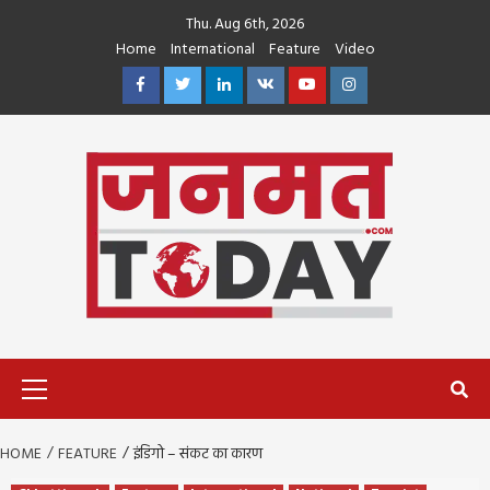
Skip
Thu. Aug 6th, 2026
to
Home
International
Feature
Video
content
Facebook
Twitter
Linkedin
VK
Youtube
Instagram
Primary
Menu
HOME
FEATURE
इंडिगो – संकट का कारण