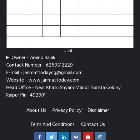
10
11
12
13
14
15
16
17
18
19
20
21
22
23
24
25
26
27
28
29
30
31
« Jul
Owner - Arvind Rajak
Contact Number - 6269512229
E-mail - janmattodaycg@gmail.com
Website - www.janmattoday.com
Head Office - Near Khatu Shyam Mandir Samta Colony
Raipur Pin- 492001
About Us
Privacy Policy
Disclaimer
Term And Conditions
Contact Us
Facebook
Twitter
Linkedin
VK
Youtube
Instagram