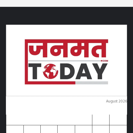
August 2026
M
T
W
T
F
S
S
1
2
3
4
5
6
7
8
9