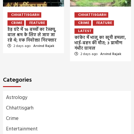
CHHATTISGARH
CHHATTISGARH
CRIME
FEATURE
CRIME
FEATURE
डेढ़ घंटे में 16 बच्चों का रेस्क्यू,
LATEST
बाल श्रम के लिए ले जाए जा
कांकेर में भालू का खूनी हमला,
रहे थे; एक नियोक्ता गिरफ्तार
भाई-बहन की मौत; 3 ग्रामीण
2 days ago
Arvind Rajak
गंभीर घायल
2 days ago
Arvind Rajak
Categories
Astrology
Chhattisgarh
Crime
Entertainment