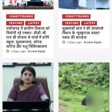
CHHATTISGARH
CHHATTISGARH
FEATURE
LATEST
FEATURE
LATEST
छत्तीसगढ़ में ग्रामीण विकास को
मुख्यमंत्री साय ने की जनसंपर्क
मिलेगी नई रफ्तार: वीबी-जी
विभाग के ‘मुस्कुराता बस्तर’
राम जी योजना से गांवों में बनेंगे
पहल की सराहना
स्कूल, पुस्तकालय, कोल्ड
2 days ago
Arvind Rajak
स्टोरेज और पशु चिकित्सालय
2 days ago
Arvind Rajak